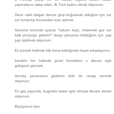
yapmalarını talep eden, ilk Türk kadını olmak istiyorum.
Gece vakti dalgalı denize girip boğulacak olduğum için zar
zor kurtarılıp kocamdan azar işitmek,
Gecenin köründe uyanıp "Uykum kaçtı, midemde gaz var
kalk yürüyüşe gidelim!" deyip uykusunu böldüğüm için, şap
şup öpülmek istiyorum.
En pörsük halimde bile bana baktığında hayat arkadaşımın,
kendimi her halimde güzel hissettiren o afacan aşık
gülüşünü görmek,
Anında yaramazca gözlerim dolu bir cevap vermek
istiyorum.
En geç yaşımda, bugünkü kadar aşık olmaya devam etmek
istiyorum.
Büyüyünce ben,