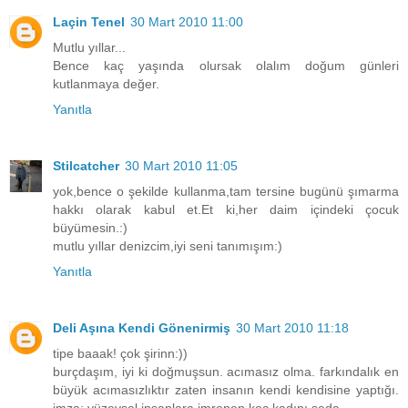
Laçin Tenel
30 Mart 2010 11:00
Mutlu yıllar...
Bence kaç yaşında olursak olalım doğum günleri
kutlanmaya değer.
Yanıtla
Stilcatcher
30 Mart 2010 11:05
yok,bence o şekilde kullanma,tam tersine bugünü şımarma
hakkı olarak kabul et.Et ki,her daim içindeki çocuk
büyümesin.:)
mutlu yıllar denizcim,iyi seni tanımışım:)
Yanıtla
Deli Aşına Kendi Gönenirmiş
30 Mart 2010 11:18
tipe baaak! çok şirinn:))
burçdaşım, iyi ki doğmuşsun. acımasız olma. farkındalık en
büyük acımasızlıktır zaten insanın kendi kendisine yaptığı.