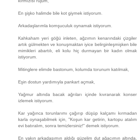
kırmızısı rujum,
En şişko halimde bile kot giymek istiyorum.
Arkadaşlarımla komşuculuk oynamak istiyorum.
Kahkaham yeri göğü inleten, ağzımın kenarındaki çizgiler
artık gülmekten ve konuşmaktan iyice belirginleşmişken bile
mimikleri abartılı, eli kolu hiç durmayan bir kadın olmak
istiyorum.
Mitinglere elimde bastonum, kolumda torunum katılmak,
Eşin dostun yardımıyla pankart açmak,
Yağmur altında bacak ağrıları içinde kıvranarak konser
izlemek istiyorum.
Kar yağınca torunlarımı çağırıp düşüp kalçamı kırmadan
karla oynaşabilmek için, "Koşun kar getirin, kartopu atalım
evi batıralım, sonra temizlersiniz!" demek istiyorum.
En yakın arkadaşımın aldığı güzelim dut ağacımın altında,