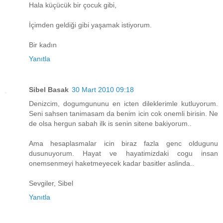
Hala küçücük bir çocuk gibi,
İçimden geldiği gibi yaşamak istiyorum.
Bir kadın
Yanıtla
Sibel Basak
30 Mart 2010 09:18
Denizcim, dogumgununu en icten dileklerimle kutluyorum.
Seni sahsen tanimasam da benim icin cok onemli birisin. Ne
de olsa hergun sabah ilk is senin sitene bakiyorum..
Ama hesaplasmalar icin biraz fazla genc oldugunu
dusunuyorum. Hayat ve hayatimizdaki cogu insan
onemsenmeyi haketmeyecek kadar basitler aslinda..
Sevgiler, Sibel
Yanıtla