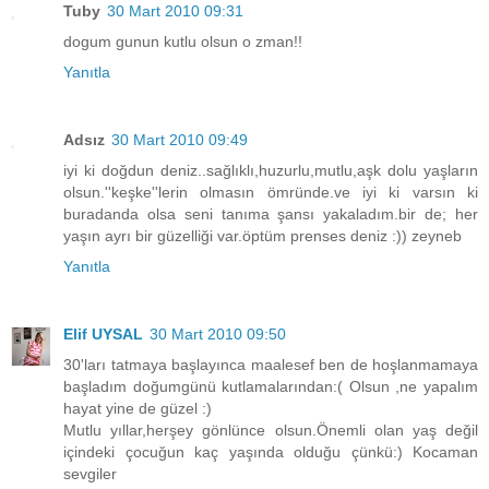
Tuby
30 Mart 2010 09:31
dogum gunun kutlu olsun o zman!!
Yanıtla
Adsız
30 Mart 2010 09:49
iyi ki doğdun deniz..sağlıklı,huzurlu,mutlu,aşk dolu yaşların
olsun.''keşke''lerin olmasın ömründe.ve iyi ki varsın ki
buradanda olsa seni tanıma şansı yakaladım.bir de; her
yaşın ayrı bir güzelliği var.öptüm prenses deniz :)) zeyneb
Yanıtla
Elif UYSAL
30 Mart 2010 09:50
30'ları tatmaya başlayınca maalesef ben de hoşlanmamaya
başladım doğumgünü kutlamalarından:( Olsun ,ne yapalım
hayat yine de güzel :)
Mutlu yıllar,herşey gönlünce olsun.Önemli olan yaş değil
içindeki çocuğun kaç yaşında olduğu çünkü:) Kocaman
sevgiler