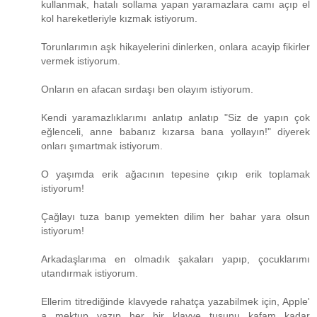
kullanmak, hatalı sollama yapan yaramazlara camı açıp el
kol hareketleriyle kızmak istiyorum.
Torunlarımın aşk hikayelerini dinlerken, onlara acayip fikirler
vermek istiyorum.
Onların en afacan sırdaşı ben olayım istiyorum.
Kendi yaramazlıklarımı anlatıp anlatıp "Siz de yapın çok
eğlenceli, anne babanız kızarsa bana yollayın!" diyerek
onları şımartmak istiyorum.
O yaşımda erik ağacının tepesine çıkıp erik toplamak
istiyorum!
Çağlayı tuza banıp yemekten dilim her bahar yara olsun
istiyorum!
Arkadaşlarıma en olmadık şakaları yapıp, çocuklarımı
utandırmak istiyorum.
Ellerim titrediğinde klavyede rahatça yazabilmek için, Apple'
a mektup yazıp her bir klavye tuşunu kafam kadar