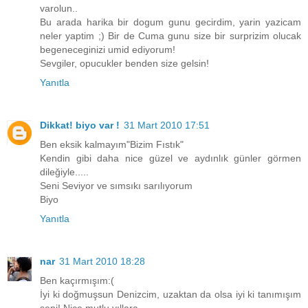
varolun..
Bu arada harika bir dogum gunu gecirdim, yarin yazicam
neler yaptim ;) Bir de Cuma gunu size bir surprizim olucak
begeneceginizi umid ediyorum!
Sevgiler, opucukler benden size gelsin!
Yanıtla
Dikkat! biyo var !
31 Mart 2010 17:51
Ben eksik kalmayım"Bizim Fıstık"
Kendin gibi daha nice güzel ve aydınlık günler görmen
dileğiyle.....
Seni Seviyor ve sımsıkı sarılıyorum
Biyo
Yanıtla
nar
31 Mart 2010 18:28
Ben kaçırmışım:(
İyi ki doğmuşsun Denizcim, uzaktan da olsa iyi ki tanımışım
seni! Nice mutlu yıllara...