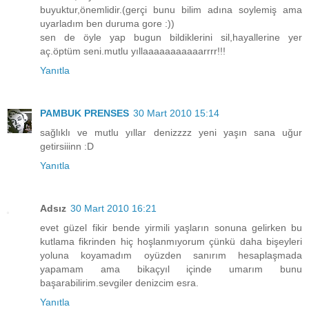
buyuktur,önemlidir.(gerçi bunu bilim adına soylemiş ama
uyarladım ben duruma gore :))
sen de öyle yap bugun bildiklerini sil,hayallerine yer
aç.öptüm seni.mutlu yıllaaaaaaaaaaarrrr!!!
Yanıtla
PAMBUK PRENSES
30 Mart 2010 15:14
sağlıklı ve mutlu yıllar denizzzz yeni yaşın sana uğur
getirsiiinn :D
Yanıtla
Adsız
30 Mart 2010 16:21
evet güzel fikir bende yirmili yaşların sonuna gelirken bu
kutlama fikrinden hiç hoşlanmıyorum çünkü daha bişeyleri
yoluna koyamadım oyüzden sanırım hesaplaşmada
yapamam ama bikaçyıl içinde umarım bunu
başarabilirim.sevgiler denizcim esra.
Yanıtla