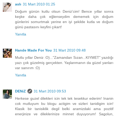
aslı
31 Mart 2010 01:25
Doğum günün kutlu olsun Deniz'cim! Bence yıllar sonra
keşke daha çok eğlenseydim dememek için doğum
günlerini somurtmak yerine en iyi şekilde kutla ve doğum
günü pastasını keyfini çıkart!
Yanıtla
Hande Made For You
31 Mart 2010 09:48
Mutlu yıllar Deniz :O)..."Zamandan Sızan...KIYMET" yazdığı
yazı çok güzelmiş gerçekten. Yaşlanmanın da güzel yanları
var sanırım :O)
Yanıtla
DENiZ
31 Mart 2010 09:53
Herkese guzel dilekleri icin tek tek tesekkur ederim! Inanin
cok mutluyum bu blogu actigim ve sizleri tanidigim icin!
Klasik bir tanisiklik degil belki aramizdaki ama pozitif
enerjinize ve dileklerinize minnet duyuyorum! Sagolun,