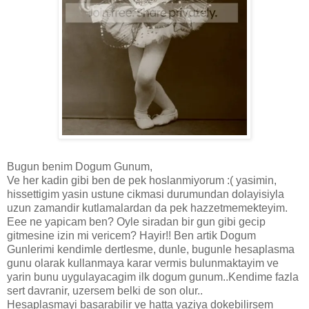
Bugun benim Dogum Gunum,
Ve her kadin gibi ben de pek hoslanmiyorum :( yasimin,
hissettigim yasin ustune cikmasi durumundan dolayisiyla
uzun zamandir kutlamalardan da pek hazzetmemekteyim.
Eee ne yapicam ben? Oyle siradan bir gun gibi gecip
gitmesine izin mi vericem? Hayir!! Ben artik Dogum
Gunlerimi kendimle dertlesme, dunle, bugunle hesaplasma
gunu olarak kullanmaya karar vermis bulunmaktayim ve
yarin bunu uygulayacagim ilk dogum gunum..Kendime fazla
sert davranir, uzersem belki de son olur..
Hesaplasmayi basarabilir ve hatta yaziya dokebilirsem