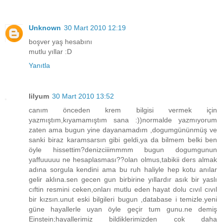
Unknown
30 Mart 2010 12:19
boşver yaş hesabını
mutlu yıllar :D
Yanıtla
lilyum
30 Mart 2010 13:52
canım önceden krem bilgisi vermek için
yazmıştım,kıyamamıştım sana :))normalde yazmıyorum
zaten ama bugun yine dayanamadım ,dogumgününmüş ve
sanki biraz karamsarsın gibi geldi,ya da bilmem belki ben
öyle hissettim?denizciiimmmm bugun dogumgunun
yaffuuuuu ne hesaplasması??olan olmus,tabikii ders almak
adına sorgula kendini ama bu ruh haliyle hep kotu anılar
gelir aklına.sen gecen gun birbirine yıllardır asık bir yaslı
cıftin resmini ceken,onları mutlu eden hayat dolu cıvıl cıvıl
bir kızsın.unut eski bilgileri bugun ,database i temizle.yeni
güne hayallerle uyan öyle geçir tum gunu.ne demiş
Einstein;hayallerimiz bildiklerimizden cok daha