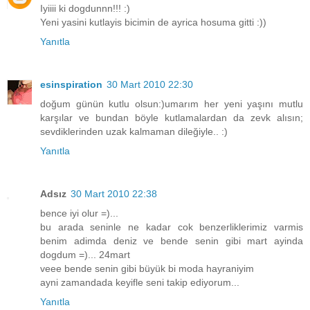
Iyiiii ki dogdunnn!!! :)
Yeni yasini kutlayis bicimin de ayrica hosuma gitti :))
Yanıtla
esinspiration
30 Mart 2010 22:30
doğum günün kutlu olsun:)umarım her yeni yaşını mutlu
karşılar ve bundan böyle kutlamalardan da zevk alısın;
sevdiklerinden uzak kalmaman dileğiyle.. :)
Yanıtla
Adsız
30 Mart 2010 22:38
bence iyi olur =)...
bu arada seninle ne kadar cok benzerliklerimiz varmis
benim adimda deniz ve bende senin gibi mart ayinda
dogdum =)... 24mart
veee bende senin gibi büyük bi moda hayraniyim
ayni zamandada keyifle seni takip ediyorum...
Yanıtla