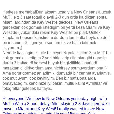
Herkese merhaba!Dun aksam ucagiyla New Orleans'a uctuk
Mr.T ile ;) 3 saat rotarli o ayri! 2-3 gun orda kaldiktan sonra
Miami ardindan da Key West'e gecicez! New Orleans
gercekten cok gormek istedigim bir yerdi keza Miami ve Key
West de ( yukaridaki resim Key West'te bir plaj). Ustteki
kitaplarin hepsini karistirdim durdum tum hafta boyle de deli
bir insanim! Gittigim yeri somurmek ve hatta bitirmek
istiyorum ;)
Nerede kalicagimizi bile bilmeyerek yola ciktim. Zira Mr.T bu
cok gormek istedigim 2 yeri birlestirip cilginlar gibi ugrasip
durdu 3 haftadir!! herseyi buyuk bir gizlilikle tasarladi
meraktan cildiriyordum ama hicbirsey sormuyordum ona ;)
Ama gorur gormez anladim ki dunyada bir cennet ayarlamis,
cok mutluyum, cok keyifliyim. Ben bir hafta ortalarda
olmayacagim, kendinize iyi bakin, mutlu kalin! Ayrintilar ve
fotograflar gelecek haftaya..
Hi everyone! We flew to New Orleans yesterday night with
Mr.T ;) With a 3 hour delay! After staying 2-3 days there we'll
move to Miami and Key West! I really wanted to see New
Orleans as much as I wanted to see Miami and Key