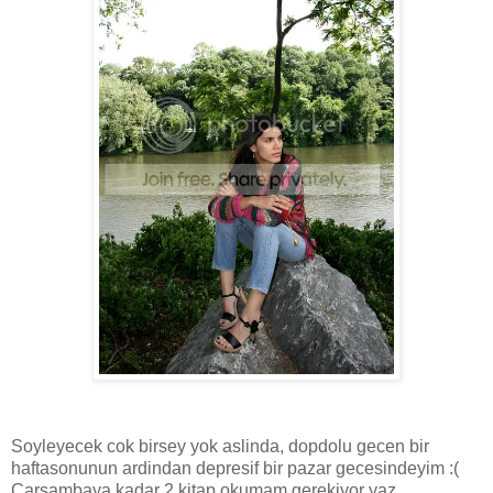
Soyleyecek cok birsey yok aslinda, dopdolu gecen bir
haftasonunun ardindan depresif bir pazar gecesindeyim :(
Carsambaya kadar 2 kitap okumam gerekiyor yaz