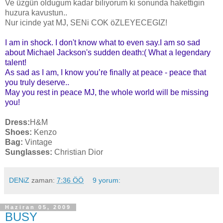
Ve üzgün oldugum kadar biliyorum ki sonunda hakettigin
huzura kavustun..
Nur icinde yat MJ, SENi COK öZLEYECEGIZ!
I am in shock. I don't know what to even say.I am so sad
about Michael Jackson's sudden death:( What a legendary
talent!
As sad as I am, I know you’re finally at peace - peace that
you truly deserve..
May you rest in peace MJ, the whole world will be missing
you!
Dress:
H&M
Shoes:
Kenzo
Bag:
Vintage
Sunglasses:
Christian Dior
DENiZ
zaman:
7:36 ÖÖ
9 yorum:
Haziran 05, 2009
BUSY