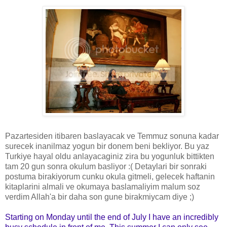
Pazartesiden itibaren baslayacak ve Temmuz sonuna kadar
surecek inanilmaz yogun bir donem beni bekliyor. Bu yaz
Turkiye hayal oldu anlayacaginiz zira bu yogunluk bittikten
tam 20 gun sonra okulum basliyor :( Detaylari bir sonraki
postuma birakiyorum cunku okula gitmeli, gelecek haftanin
kitaplarini almali ve okumaya baslamaliyim malum soz
verdim Allah'a bir daha son gune birakmiycam diye ;)
Starting on Monday until the end of July I have an incredibly