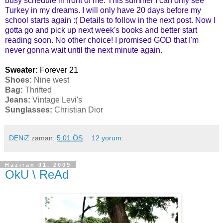
busy schedule in front of me. This summer I can only see
Turkey in my dreams. I will only have 20 days before my
school starts again :( Details to follow in the next post. Now I
gotta go and pick up next week's books and better start
reading soon. No other choice! I promised GOD that I'm
never gonna wait until the next minute again.
Sweater:
Forever 21
Shoes:
Nine west
Bag:
Thrifted
Jeans:
Vintage Levi's
Sunglasses:
Christian Dior
DENiZ
zaman:
5:01 ÖS
12 yorum:
Haziran 01, 2009
OkU \ ReAd