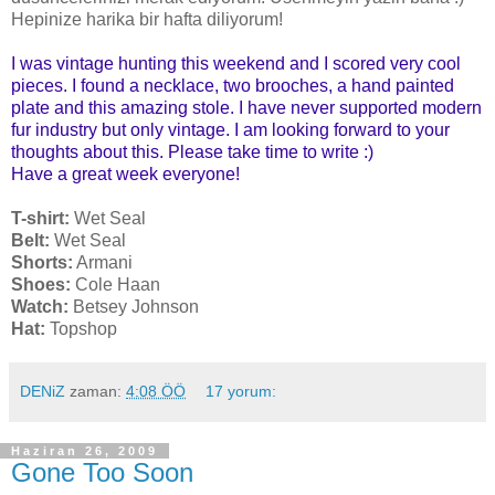
Hepinize harika bir hafta diliyorum!
I was vintage hunting this weekend and I scored very cool
pieces. I found a necklace, two brooches, a hand painted
plate
and this amazing stole. I have never supported modern
fur industry but only vintage. I am looking forward to your
thoughts about this
.
Please take time to write :)
Have a great week everyone!
T-shirt:
Wet Seal
Belt:
Wet Seal
Shorts:
Armani
Shoes:
Cole Haan
Watch:
Betsey Johnson
Hat:
Topshop
DENiZ
zaman:
4:08 ÖÖ
17 yorum:
Haziran 26, 2009
Gone Too Soon