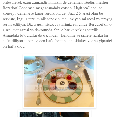
birlestirerek uzun zamandir ikimizin de denemek istedigi meshur
Bergdorf Goodman magazasindaki cafede "High tea" denilen
konsepti denemeye karar verdik biz de. Saat 2-5 arasi olan bu
serviste, Ingiliz tarzi minik sandvic, tatli, ev yapimi recel ve tereyagi
servis ediliyor. Biz o gun, sicak caylarimiz esliginde Bergdorf'un o
guzel manzarasi ve dekorunda Yen'le harika vakit gecirdik.
Asagidaki fotograflar da o gunden. Kendime ve sizlere harika bir
hafta diliyorum zira gecen hafta benim icin oldukca zor ve yipratici
bir hafta oldu :(