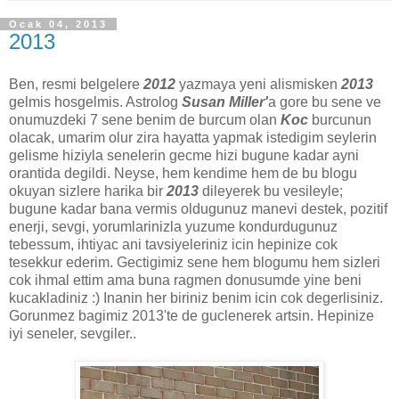
Ocak 04, 2013
2013
Ben, resmi belgelere
2012
yazmaya yeni alismisken
2013
gelmis hosgelmis. Astrolog
Susan Miller'
a gore bu sene ve
onumuzdeki 7 sene benim de burcum olan
Koc
burcunun
olacak, umarim olur zira hayatta yapmak istedigim seylerin
gelisme hiziyla senelerin gecme hizi bugune kadar ayni
orantida degildi. Neyse, hem kendime hem de bu blogu
okuyan sizlere harika bir
2013
dileyerek bu vesileyle;
bugune kadar bana vermis oldugunuz manevi destek, pozitif
enerji, sevgi, yorumlarinizla yuzume kondurdugunuz
tebessum, ihtiyac ani tavsiyeleriniz icin hepinize cok
tesekkur ederim. Gectigimiz sene hem blogumu hem sizleri
cok ihmal ettim ama buna ragmen donusumde yine beni
kucakladiniz :) Inanin her biriniz benim icin cok degerlisiniz.
Gorunmez bagimiz 2013'te de guclenerek artsin. Hepinize
iyi seneler, sevgiler..