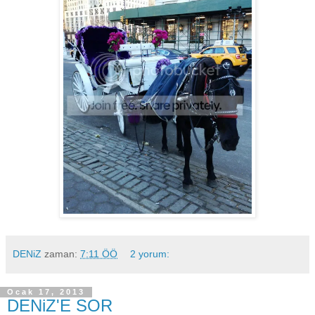
DENiZ
zaman:
7:11 ÖÖ
2 yorum:
Ocak 17, 2013
DENiZ'E SOR