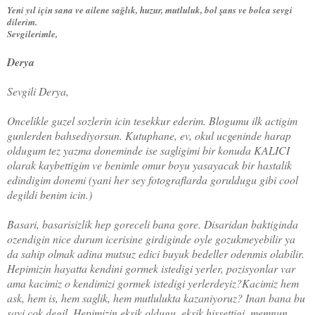
Yeni yıl için sana ve ailene sağlık, huzur, mutluluk, bol şans ve bolca sevgi
dilerim.
Sevgilerimle,
Derya
Sevgili Derya,
Oncelikle guzel sozlerin icin tesekkur ederim. Blogumu ilk actigim
gunlerden bahsediyorsun. Kutuphane, ev, okul ucgeninde harap
oldugum tez yazma doneminde ise sagligimi bir konuda KALICI
olarak kaybettigim ve benimle omur boyu yasayacak bir hastalik
edindigim donemi (yani her sey fotograflarda goruldugu gibi cool
degildi benim icin.)
Basari, basarisizlik hep goreceli bana gore. Disaridan baktiginda
ozendigin nice durum icerisine girdiginde oyle gozukmeyebilir ya
da sahip olmak adina mutsuz edici buyuk bedeller odenmis olabilir.
Hepimizin hayatta kendini gormek istedigi yerler, pozisyonlar var
ama kacimiz o kendimizi gormek istedigi yerlerdeyiz?Kacimiz hem
ask, hem is, hem saglik, hem mutlulukta kazaniyoruz? Inan bana bu
sayi cok degil. Hepimizin eksik oldugu, eksik hissettigi, memnun