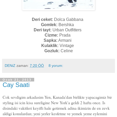
Deri ceket:
Dolca Gabbana
Gomlek:
Bershka
Deri tayt:
Urban Outfitters
Cizme:
Prada
Sapka:
Armani
Kulaklik:
Vintage
Gozluk:
Celine
DENiZ
zaman:
7:20 ÖÖ
8 yorum:
Ocak 21, 2013
Cay Saati
Cok sevdigim arkadasim Yen, Kanada'dan birlikte yapacagimiz bir
styling isi icin kisa sureligine New York'a geldi 2 hafta once. Is
disindaki vakitleri keyifli hale getirmek adina ikimizin de en zevk
aldigi konulardan; yeni yerler kesfetme ve yemek yeme eylemini