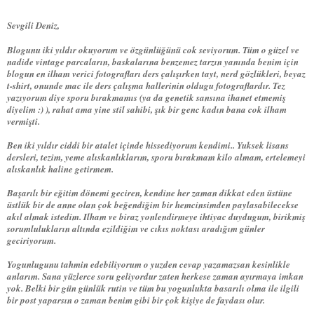
Sevgili Deniz,
Blogunu iki yıldır okuyorum ve özgünlüğünü cok seviyorum. Tüm o güzel ve
nadide vintage parcaların, baskalarına benzemez tarzın yanında benim için
blogun en ilham verici fotografları ders çalışırken tayt, nerd gözlükleri, beyaz
t-shirt, onunde mac ile ders çalışma hallerinin oldugu fotograflardır. Tez
yazıyorum diye sporu bırakmamıs (ya da genetik sansına ihanet etmemiş
diyelim :) ), rahat ama yine stil sahibi, şık bir genc kadın bana cok ilham
vermişti.
Ben iki yıldır ciddi bir atalet içinde hissediyorum kendimi.. Yuksek lisans
dersleri, tezim, yeme alıskanlıklarım, sporu bırakmam kilo almam, ertelemeyi
alıskanlık haline getirmem.
Başarılı bir eğitim dönemi geciren, kendine her zaman dikkat eden üstüne
üstlük bir de anne olan çok beğendiğim bir hemcinsimden paylasabilecekse
akıl almak istedim. Ilham ve biraz yonlendirmeye ihtiyac duydugum, birikmiş
sorumlulukların altında ezildiğim ve cıkıs noktası aradığım günler
geciriyorum.
Yogunlugunu tahmin edebiliyorum o yuzden cevap yazamazsan kesinlikle
anlarım. Sana yüzlerce soru geliyordur zaten herkese zaman ayırmaya imkan
yok. Belki bir gün günlük rutin ve tüm bu yogunlukta basarılı olma ile ilgili
bir post yaparsın o zaman benim gibi bir çok kişiye de faydası olur.