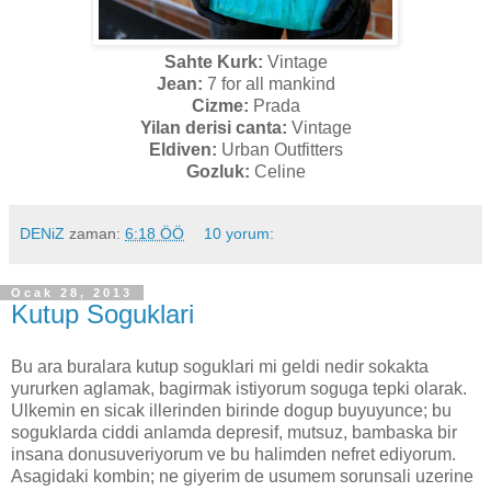
Sahte Kurk:
Vintage
Jean:
7 for all mankind
Cizme:
Prada
Yilan derisi canta:
Vintage
Eldiven:
Urban Outfitters
Gozluk:
Celine
DENiZ
zaman:
6:18 ÖÖ
10 yorum:
Ocak 28, 2013
Kutup Soguklari
Bu ara buralara kutup soguklari mi geldi nedir sokakta
yururken aglamak, bagirmak istiyorum soguga tepki olarak.
Ulkemin en sicak illerinden birinde dogup buyuyunce; bu
soguklarda ciddi anlamda depresif, mutsuz, bambaska bir
insana donusuveriyorum ve bu halimden nefret ediyorum.
Asagidaki kombin; ne giyerim de usumem sorunsali uzerine