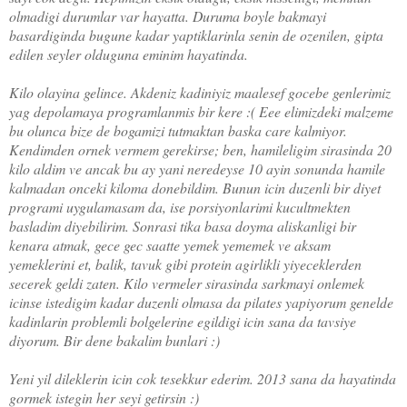
olmadigi durumlar var hayatta. Duruma boyle bakmayi
basardiginda bugune kadar yaptiklarinla senin de ozenilen, gipta
edilen seyler olduguna eminim hayatinda.
Kilo olayina gelince. Akdeniz kadiniyiz maalesef gocebe genlerimiz
yag depolamaya programlanmis bir kere :( Eee elimizdeki malzeme
bu olunca bize de bogamizi tutmaktan baska care kalmiyor.
Kendimden ornek vermem gerekirse; ben, hamileligim sirasinda 20
kilo aldim ve ancak bu ay yani neredeyse 10 ayin sonunda hamile
kalmadan onceki kiloma donebildim. Bunun icin duzenli bir diyet
programi uygulamasam da, ise porsiyonlarimi kucultmekten
basladim diyebilirim. Sonrasi tika basa doyma aliskanligi bir
kenara atmak, gece gec saatte yemek yememek ve aksam
yemeklerini et, balik, tavuk gibi protein agirlikli yiyeceklerden
secerek geldi zaten. Kilo vermeler sirasinda sarkmayi onlemek
icinse istedigim kadar duzenli olmasa da pilates yapiyorum genelde
kadinlarin problemli bolgelerine egildigi icin sana da tavsiye
diyorum. Bir dene bakalim bunlari :)
Yeni yil dileklerin icin cok tesekkur ederim. 2013 sana da hayatinda
gormek istegin her seyi getirsin :)