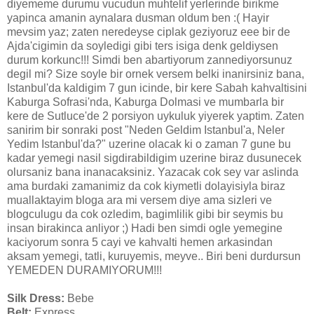
diyememe durumu vucudun muhtelif yerlerinde birikme
yapinca amanin aynalara dusman oldum ben :( Hayir
mevsim yaz; zaten neredeyse ciplak geziyoruz eee bir de
Ajda'cigimin da soyledigi gibi ters isiga denk geldiysen
durum korkunc!!! Simdi ben abartiyorum zannediyorsunuz
degil mi? Size soyle bir ornek versem belki inanirsiniz bana,
Istanbul'da kaldigim 7 gun icinde, bir kere Sabah kahvaltisini
Kaburga Sofrasi'nda, Kaburga Dolmasi ve mumbarla bir
kere de Sutluce'de 2 porsiyon uykuluk yiyerek yaptim. Zaten
sanirim bir sonraki post "Neden Geldim Istanbul'a, Neler
Yedim Istanbul'da?" uzerine olacak ki o zaman 7 gune bu
kadar yemegi nasil sigdirabildigim uzerine biraz dusunecek
olursaniz bana inanacaksiniz. Yazacak cok sey var aslinda
ama burdaki zamanimiz da cok kiymetli dolayisiyla biraz
muallaktayim bloga ara mi versem diye ama sizleri ve
blogculugu da cok ozledim, bagimlilik gibi bir seymis bu
insan birakinca anliyor ;) Hadi ben simdi ogle yemegine
kaciyorum sonra 5 cayi ve kahvalti hemen arkasindan
aksam yemegi, tatli, kuruyemis, meyve.. Biri beni durdursun
YEMEDEN DURAMIYORUM!!!
Silk Dress:
Bebe
Belt:
Express