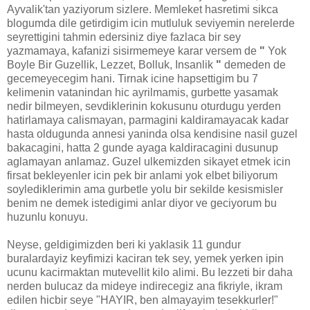
Ayvalik'tan yaziyorum sizlere. Memleket hasretimi sikca
blogumda dile getirdigim icin mutluluk seviyemin nerelerde
seyrettigini tahmin edersiniz diye fazlaca bir sey
yazmamaya, kafanizi sisirmemeye karar versem de
"
Yok
Boyle Bir Guzellik, Lezzet, Bolluk, Insanlik
"
demeden de
gecemeyecegim hani. Tirnak icine hapsettigim bu 7
kelimenin vatanindan hic ayrilmamis, gurbette yasamak
nedir bilmeyen, sevdiklerinin kokusunu oturdugu yerden
hatirlamaya calismayan, parmagini kaldiramayacak kadar
hasta oldugunda annesi yaninda olsa kendisine nasil guzel
bakacagini, hatta 2 gunde ayaga kaldiracagini dusunup
aglamayan anlamaz. Guzel ulkemizden sikayet etmek icin
firsat bekleyenler icin pek bir anlami yok elbet biliyorum
soylediklerimin ama gurbetle yolu bir sekilde kesismisler
benim ne demek istedigimi anlar diyor ve geciyorum bu
huzunlu konuyu.
Neyse, geldigimizden beri ki yaklasik 11 gundur
buralardayiz keyfimizi kaciran tek sey, yemek yerken ipin
ucunu kacirmaktan mutevellit kilo alimi. Bu lezzeti bir daha
nerden bulucaz da mideye indirecegiz ana fikriyle, ikram
edilen hicbir seye "HAYIR, ben almayayim tesekkurler!"