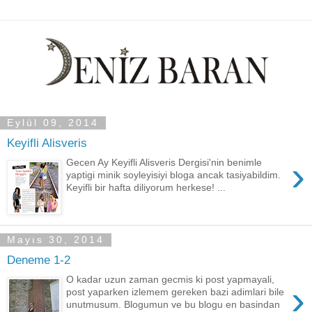
Eylül 09, 2014
Keyifli Alisveris
›
Gecen Ay Keyifli Alisveris Dergisi'nin benimle
yaptigi minik soyleyisiyi bloga ancak tasiyabildim.
Keyifli bir hafta diliyorum herkese! ...
Mayıs 30, 2014
Deneme 1-2
O kadar uzun zaman gecmis ki post yapmayali,
›
post yaparken izlemem gereken bazi adimlari bile
unutmusum. Blogumun ve bu blogu en basindan