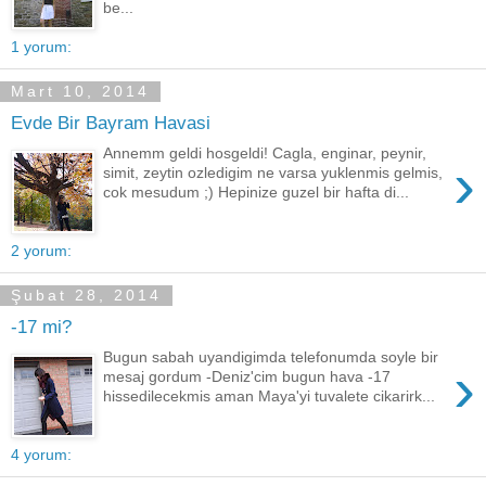
be...
1 yorum:
Mart 10, 2014
Evde Bir Bayram Havasi
Annemm geldi hosgeldi! Cagla, enginar, peynir,
›
simit, zeytin ozledigim ne varsa yuklenmis gelmis,
cok mesudum ;) Hepinize guzel bir hafta di...
2 yorum:
Şubat 28, 2014
-17 mi?
Bugun sabah uyandigimda telefonumda soyle bir
›
mesaj gordum -Deniz'cim bugun hava -17
hissedilecekmis aman Maya'yi tuvalete cikarirk...
4 yorum: