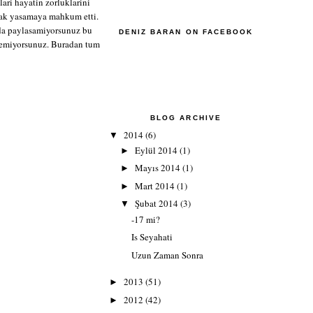
ari hayatin zorluklarini
ak yasamaya mahkum etti.
da paylasamiyorsunuz bu
DENIZ BARAN ON FACEBOOK
kilemiyorsunuz. Buradan tum
BLOG ARCHIVE
2014
(6)
▼
Eylül 2014
(1)
►
Mayıs 2014
(1)
►
Mart 2014
(1)
►
Şubat 2014
(3)
▼
-17 mi?
Is Seyahati
Uzun Zaman Sonra
2013
(51)
►
2012
(42)
►