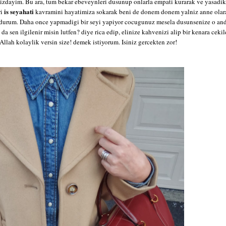
izdayim. Bu ara, tum bekar ebeveynleri dusunup onlarla empati kurarak ve yasadikl
is seyahati
ri
kavramini hayatimiza sokarak beni de donem donem yalniz anne olar
 durum. Daha once yapmadigi bir seyi yapiyor cocugunuz mesela dusunsenize o an
 da sen ilgilenir misin lutfen? diye rica edip, elinize kahvenizi alip bir kenara ce
Allah kolaylik versin size! demek istiyorum. Isiniz gercekten zor!