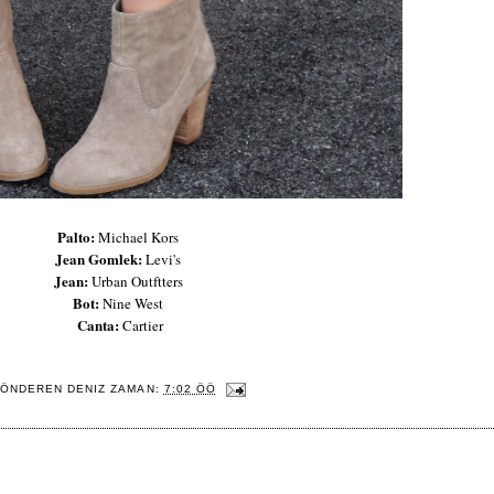
Palto:
Michael Kors
Jean Gomlek:
Levi's
Jean:
Urban Outftters
Bot:
Nine West
Canta:
Cartier
ÖNDEREN
DENIZ
ZAMAN:
7:02 ÖÖ