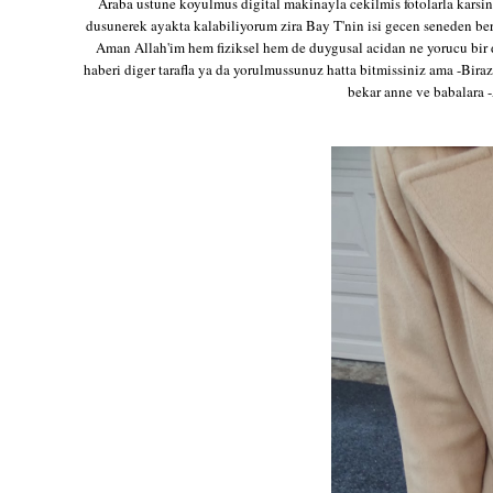
Araba ustune koyulmus digital makinayla cekilmis fotolarla karsin
dusunerek ayakta kalabiliyorum zira Bay T'nin isi gecen seneden be
Aman Allah'im hem fiziksel hem de duygusal acidan ne yorucu bir
haberi diger tarafla ya da yorulmussunuz hatta bitmissiniz ama -Biraz
bekar anne ve babalara -