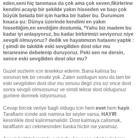
eden,seni hiç tanımasa da çok ama çok seven,fikirlerine
kendini acayip bir şekilde yakın hisseden ve başı çok
büyük belada biri için harika bir haber bu.
Durumum
kısaca şu: Dünya üzerinde kendimi en yakın
hissettiğim,en sevdiğim dostumla, *Yahu biz madem bu
kadar iyi anlaşıyoruz, bu kadar birbirimizi seviyoruz niye
sevgili olmuyoruz? dedik ve hayatımızın hatasını yaptık :
( şimdi de takıldık eski sevgiliden dost olur mu
teranesine debelenip duruyoruz. Peki sen ne dersin,
sence eski sevgiliden dost olur mu?
Guzel sozlerin icin tesekkur ederim. Bana kalirsa bu
sorunun tek bir cevabi yok. Zaten sordugun soru da tam bir
eski sevgiliden dost olur mu sorusu degil zira siz once dost
sonra sevgili olmussunuz ve simdi tekrar dost oldugunuz
gunlere donmek istiyorsunuz.
Cevap bircok veriye bagli oldugu icin hem
evet
hem
hayir
.
Taraflarin icinde ask namina bir seyler varsa,
HAYIR
kesinlikle dost kalinmamalidir. Dost kalmaya calismak,
tarafllarin aci cekmesinden baska hicbir ise yaramaz.