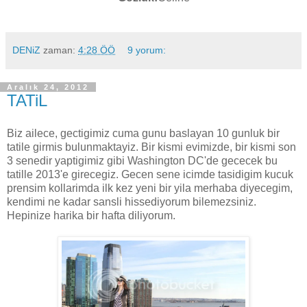
DENiZ
zaman:
4:28 ÖÖ
9 yorum:
Aralık 24, 2012
TATiL
Biz ailece, gectigimiz cuma gunu baslayan 10 gunluk bir
tatile girmis bulunmaktayiz. Bir kismi evimizde, bir kismi son
3 senedir yaptigimiz gibi Washington DC'de gececek bu
tatille 2013'e girecegiz. Gecen sene icimde tasidigim kucuk
prensim kollarimda ilk kez yeni bir yila merhaba diyecegim,
kendimi ne kadar sansli hissediyorum bilemezsiniz.
Hepinize harika bir hafta diliyorum.