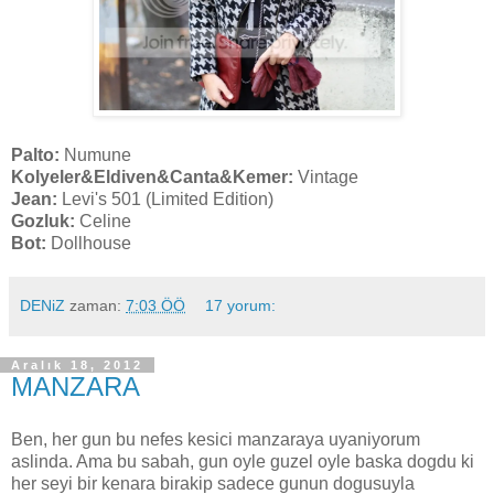
Palto:
Numune
Kolyeler&Eldiven&Canta&Kemer:
Vintage
Jean:
Levi's 501 (Limited Edition)
Gozluk:
Celine
Bot:
Dollhouse
DENiZ
zaman:
7:03 ÖÖ
17 yorum:
Aralık 18, 2012
MANZARA
Ben, her gun bu nefes kesici manzaraya uyaniyorum
aslinda. Ama bu sabah, gun oyle guzel oyle baska dogdu ki
her seyi bir kenara birakip sadece gunun dogusuyla