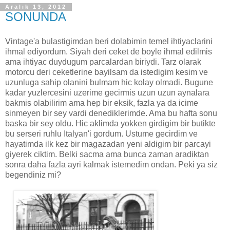
Aralık 13, 2012
SONUNDA
Vintage'a bulastigimdan beri dolabimin temel ihtiyaclarini
ihmal ediyordum. Siyah deri ceket de boyle ihmal edilmis
ama ihtiyac duydugum parcalardan biriydi. Tarz olarak
motorcu deri ceketlerine bayilsam da istedigim kesim ve
uzunluga sahip olanini bulmam hic kolay olmadi. Bugune
kadar yuzlercesini uzerime gecirmis uzun uzun aynalara
bakmis olabilirim ama hep bir eksik, fazla ya da icime
sinmeyen bir sey vardi denediklerimde. Ama bu hafta sonu
baska bir sey oldu. Hic aklimda yokken girdigim bir butikte
bu serseri ruhlu Italyan'i gordum. Ustume gecirdim ve
hayatimda ilk kez bir magazadan yeni aldigim bir parcayi
giyerek ciktim. Belki sacma ama bunca zaman aradiktan
sonra daha fazla ayri kalmak istemedim ondan. Peki ya siz
begendiniz mi?