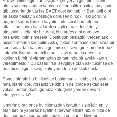
Ancak birlikteliginizde ask,tutku,heyecan gibi bir iliskinin
olmazsa olmazlarinin yaninda arkadaslik, dostluk, paylasim
gibi unsurlar da var ise
EVET
dost kalinabilir. Ben, deli gibi
bir askla baslayip dostluga donusen bircok iliski gordum
bugune kadar. Birlikte hayatin turlu cesit badirelerini
atlattiktan sonra karsi tarafi sevgili olarak degil de iyi
olmasini istediginiz bir dost, bir kardes gibi gormeye
baslayabilirsiniz mesela. Dostlugun basladigi yerden ask
hissettirmeden kacabilir. Ask gittikten sonra ise karsinizda bir
suru sinavdan basariyla gecmis cok sevdiginiz bir dostunuz
kalabilir. Burada onemli olan iliskiyi daha da onemlisi
kisilerin birbirini yipratmadan zamanında bir ayrılık kararı
verebilmesidir. Bu basarilirsa sevgiliye olan ask tukense de
ona hissettiginiz sevgi kalir yerinde ve dostluk baslar.
Sonuc olarak; bu birliktelige baslamanizi ikiniz de buyuk bir
hata olarak goruyorsaniz ve ikinizin de icinde asktan eser
yoksa, neden dostlugunuza kaldiginiz yerden devam
etmeyesiniz ki?
Umarim biran once bu cikmazdan kurtulur, sizin icin en iyi
olan tercihi yaparak hayatinizi devam ettirirsiniz. Ikinize de
dostlugunuzu kurtarabilmeniz icin bol sans diliyorum.