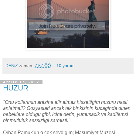
DENiZ
zaman:
7:57 ÖÖ
10 yorum:
Aralık 17, 2012
HUZUR
"Onu kollarimin arasina alir almaz hissettigim huzuru nasil
anlatmali? Gozyaslari ancak tek bir kisinin kucaginda dinen
bebeklere oldugu gibi, icimi derin, yumusacik ve kadifemsi
bir mutluluk sessizligi sarmisti."
Orhan Pamuk'un o cok sevdigim; Masumiyet Muzesi