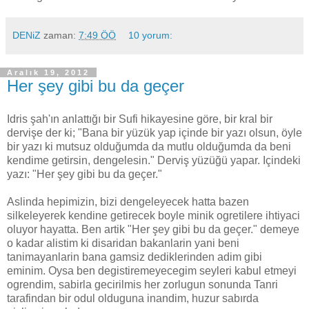
DENiZ
zaman:
7:49 ÖÖ
10 yorum:
Aralık 19, 2012
Her şey gibi bu da geçer
Idris şah'ın anlattığı bir Sufi hikayesine göre, bir kral bir
dervişe der ki; "Bana bir yüzük yap içinde bir yazı olsun, öyle
bir yazı ki mutsuz olduğumda da mutlu olduğumda da beni
kendime getirsin, dengelesin." Derviş yüzüğü yapar. Içindeki
yazı: "Her şey gibi bu da geçer."
Aslinda hepimizin, bizi dengeleyecek hatta bazen
silkeleyerek kendine getirecek boyle minik ogretilere ihtiyaci
oluyor hayatta. Ben artik "Her şey gibi bu da geçer." demeye
o kadar alistim ki disaridan bakanlarin yani beni
tanimayanlarin bana gamsiz dediklerinden adim gibi
eminim. Oysa ben degistiremeyecegim seyleri kabul etmeyi
ogrendim, sabirla gecirilmis her zorlugun sonunda Tanri
tarafindan bir odul olduguna inandim, huzur sabırda