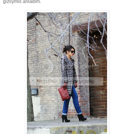
gizliymis anladım.