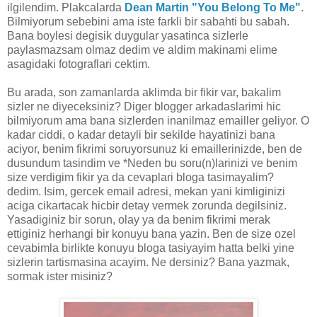
ilgilendim. Plakcalarda
Dean Martin "You Belong To Me"
.
Bilmiyorum sebebini ama iste farkli bir sabahti bu sabah.
Bana boylesi degisik duygular yasatinca sizlerle
paylasmazsam olmaz dedim ve aldim makinami elime
asagidaki fotograflari cektim.
Bu arada, son zamanlarda aklimda bir fikir var, bakalim
sizler ne diyeceksiniz? Diger blogger arkadaslarimi hic
bilmiyorum ama bana sizlerden inanilmaz emailler geliyor. O
kadar ciddi, o kadar detayli bir sekilde hayatinizi bana
aciyor, benim fikrimi soruyorsunuz ki emaillerinizde, ben de
dusundum tasindim ve *Neden bu soru(n)larinizi ve benim
size verdigim fikir ya da cevaplari bloga tasimayalim?
dedim. Isim, gercek email adresi, mekan yani kimliginizi
aciga cikartacak hicbir detay vermek zorunda degilsiniz.
Yasadiginiz bir sorun, olay ya da benim fikrimi merak
ettiginiz herhangi bir konuyu bana yazin. Ben de size ozel
cevabimla birlikte konuyu bloga tasiyayim hatta belki yine
sizlerin tartismasina acayim. Ne dersiniz? Bana yazmak,
sormak ister misiniz?