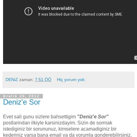
DENiZ
zaman:
7:51 ÖÖ
Hiç yorum yok:
Aralık 20, 2012
Deniz'e Sor
Evet sali gunu sizlere bahsettigim
"Deniz'e Sor"
postlarindan ilkiyle karsinizdayim. Sizin de sormak
istediginiz bir sorununuz, kimselere acamadiginiz bir
kederiniz varsa bana email ya da yorumla gonderebilirsiniz.