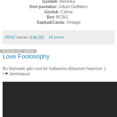
Gomlek:
Bershka
Deri pantalon:
Urban Outfitters
Gozluk:
Celine
Bot:
BCBG
Sapka&Canta:
Vintage
DENiZ
zaman:
6:46 ÖÖ
10 yorum:
Aralık 22, 2012
Love Foolosophy
Bu klip\sarki gibi cool bir haftasonu diliyorum hepinize :)
I ❤ Jamiroquai