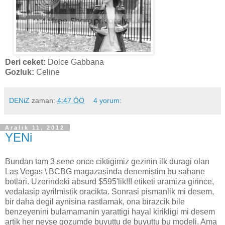
Deri ceket:
Dolce Gabbana
Gozluk:
Celine
DENiZ
zaman:
4:47 ÖÖ
4 yorum:
Aralık 11, 2012
YENi
Bundan tam 3 sene once ciktigimiz gezinin ilk duragi olan
Las Vegas \ BCBG magazasinda denemistim bu sahane
botlari. Uzerindeki absurd $595'lik!!! etiketi aramiza girince,
vedalasip ayrilmistik oracikta. Sonrasi pismanlik mi desem,
bir daha degil aynisina rastlamak, ona birazcik bile
benzeyenini bulamamanin yarattigi hayal kirikligi mi desem
artik her neyse gozumde buyuttu de buyuttu bu modeli. Ama