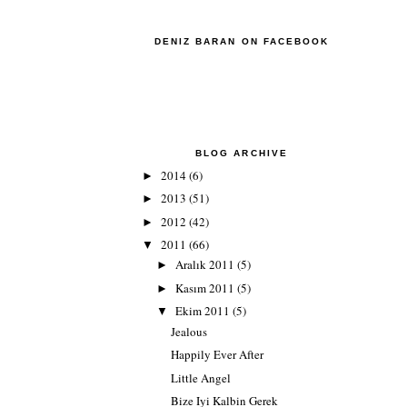
DENIZ BARAN ON FACEBOOK
BLOG ARCHIVE
2014
(6)
►
2013
(51)
►
2012
(42)
►
2011
(66)
▼
Aralık 2011
(5)
►
Kasım 2011
(5)
►
Ekim 2011
(5)
▼
Jealous
Happily Ever After
Little Angel
Bize Iyi Kalbin Gerek