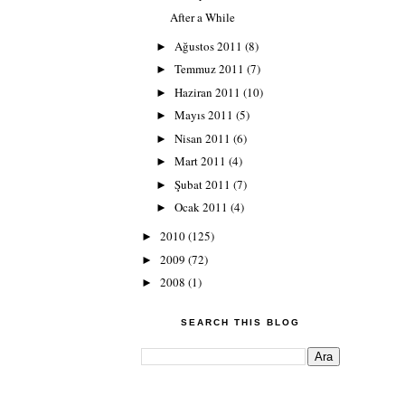
After a While
Ağustos 2011
(8)
►
Temmuz 2011
(7)
►
Haziran 2011
(10)
►
Mayıs 2011
(5)
►
Nisan 2011
(6)
►
Mart 2011
(4)
►
Şubat 2011
(7)
►
Ocak 2011
(4)
►
2010
(125)
►
2009
(72)
►
2008
(1)
►
SEARCH THIS BLOG