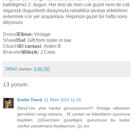
katildigimiz 2. dugun. Her ikisi de hem cok guzel hem de cok
organize dugunlerdi dolayisiyla rahatlikla tavsiye edebilirim
evlenmek icin yer arayanlara. Hepinize guzel bir hafta sonu
diliyorum.
Dress
\Elbise:
Vintage
Shawl
\Sal:
Gift from sister in law
Clutch
\El cantasi:
Arden B
Bracelet
\Bilezik:
J Crew
DENiZ
zaman:
3:38 ÖÖ
13 yorum:
Emilie Trend
21 Ekim 2011 11:25
Deniz'cim yine harika gorunuyorsun!!! Vintage elbisenin
gercekten rengi sahana... El cantan ve bileziklerin uyumuna
bayildim ;)))Gecmisin guzelligini, gunumuze bu kadar
zarifce yansitmana bayiliyorum ;))) xxx