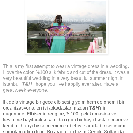
This is my first attempt to wear a vintage dress in a wedding.
I love the color, %100 silk fabric and cut of the dress. It was a
very beautiful wedding in a very beautiful summer night in
Istanbul.
T&H
I hope you live happily ever after. Have a
great week everyone.
Ilk defa vintage bir gece elbisesi giydim hem de onemli bir
organizasyona; en iyi arkadaslarimizdan
T&H
'nin
dugunune. Elbisenin rengine, %100 ipek kumasina ve
kesimine bayilarak alsam da o gun bir hayli hasta olmam ve
kendimi hic iyi hissetmemem sebebiyle arada bir secimimi
sorgulamadim degil. Bu arada, bu bizim Cemile Sultan'da