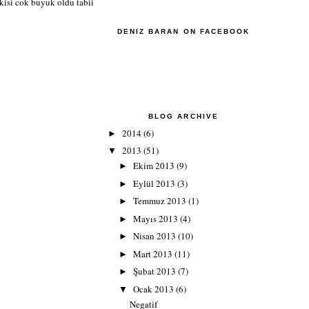
kisi cok buyuk oldu tabii
DENIZ BARAN ON FACEBOOK
BLOG ARCHIVE
2014
(6)
►
2013
(51)
▼
Ekim 2013
(9)
►
Eylül 2013
(3)
►
Temmuz 2013
(1)
►
Mayıs 2013
(4)
►
Nisan 2013
(10)
►
Mart 2013
(11)
►
Şubat 2013
(7)
►
Ocak 2013
(6)
▼
Negatif