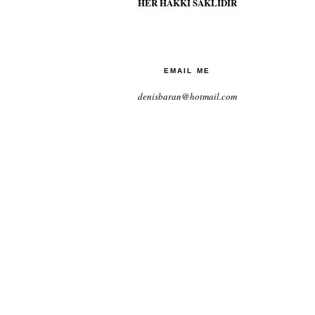
HER HAKKI SAKLIDIR
EMAIL ME
denisbaran@hotmail.com