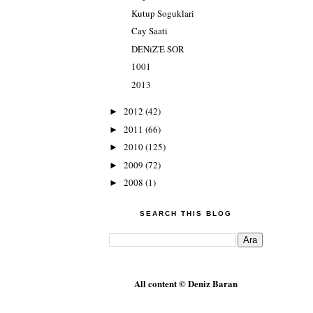
Kutup Soguklari
Cay Saati
DENiZ'E SOR
1001
2013
2012
(42)
►
2011
(66)
►
2010
(125)
►
2009
(72)
►
2008
(1)
►
SEARCH THIS BLOG
All content © Deniz Baran