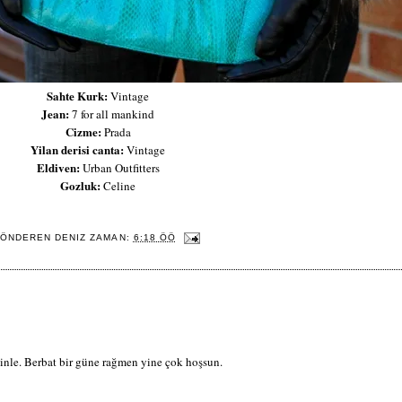
Sahte Kurk:
Vintage
Jean:
7 for all mankind
Cizme:
Prada
Yilan derisi canta:
Vintage
Eldiven:
Urban Outfitters
Gozluk:
Celine
ÖNDEREN
DENIZ
ZAMAN:
6:18 ÖÖ
inle. Berbat bir güne rağmen yine çok hoşsun.