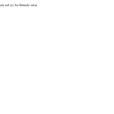
 sırf ıyı bır firmada satın