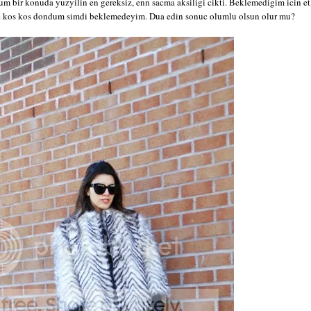
 bir konuda yuzyilin en gereksiz, enn sacma aksiligi cikti. Beklemedigim icin et
ve kos kos dondum simdi beklemedeyim. Dua edin sonuc olumlu olsun olur mu?