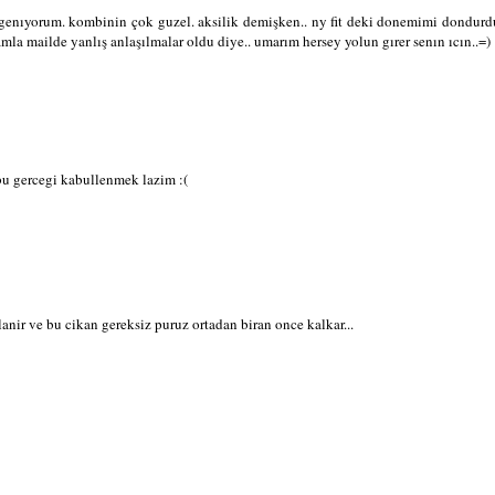
begenıyorum. kombinin çok guzel. aksilik demişken.. ny fit deki donemimi dondurdum
mla mailde yanlış anlaşılmalar oldu diye.. umarım hersey yolun gırer senın ıcın..=)
 bu gercegi kabullenmek lazim :(
nir ve bu cikan gereksiz puruz ortadan biran once kalkar...