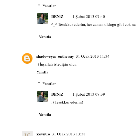
Yanıtlar
DENiZ
1 Şubat 2013 07:40
^_^ Tesekkur ederim, her zaman oldugu gibi cok na
Yanıtla
shadoweyes_ontheway
31 Ocak 2013 11:34
;) İnşallah istediğin olur.
Yanıtla
Yanıtlar
DENiZ
1 Şubat 2013 07:39
:) Tesekkur ederim!
Yanıtla
ZeynCo
31 Ocak 2013 13:38