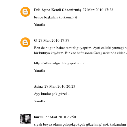
Deli Aşına Kendi Gönenirmiş
27 Mart 2010 17:28
bence başkaları korksun;):))
Yanıtla
G
27 Mart 2010 17:37
Ben de bugun bahar temizligi yaptim. Ayni celiski yumagi be
bir kutuya koydum. Bir kac haftasonra Garaj satisinda elden c
http://silkroadgirl.blogspot.com/
Yanıtla
Adsız
27 Mart 2010 20:23
Ayy bunlar çok güzel ...
Yanıtla
burcu
27 Mart 2010 23:50
siyah beyaz olann çokçokçokçok güzelmiş:) çok kıskandım ç