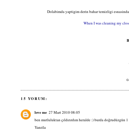
Dolabimda yaptigim derin bahar temizligi esnasinda
When I was cleaning my closet
B
G
15 YORUM:
love me
27 Mart 2010 08:05
ben mutluluktan çıldırırdım heralde :) burda doğrudüzgün 1
Yanıtla