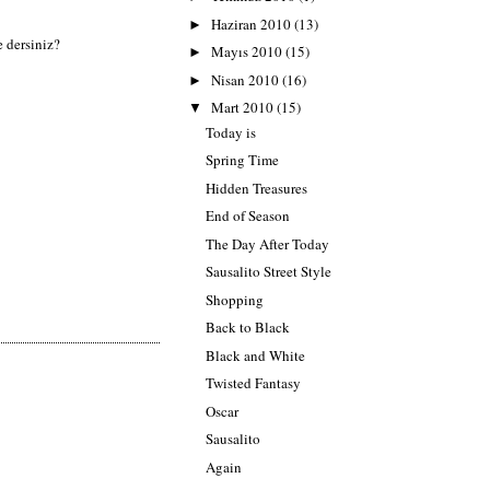
Haziran 2010
(13)
►
 dersiniz?
Mayıs 2010
(15)
►
Nisan 2010
(16)
►
Mart 2010
(15)
▼
Today is
Spring Time
Hidden Treasures
End of Season
The Day After Today
Sausalito Street Style
Shopping
Back to Black
Black and White
Twisted Fantasy
Oscar
Sausalito
Again