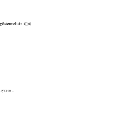
göstermelisin:))))))
liycem ..