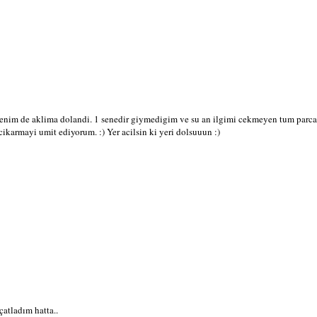
nim de aklima dolandi. 1 senedir giymedigim ve su an ilgimi cekmeyen tum parcala
ikarmayi umit ediyorum. :) Yer acilsin ki yeri dolsuuun :)
atladım hatta..