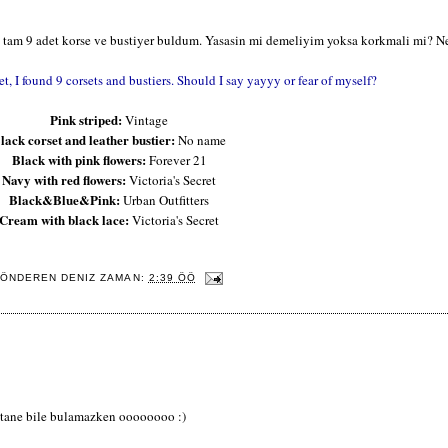
 tam 9 adet korse ve bustiyer buldum. Yasasin mi demeliyim yoksa korkmali mi? Ne
, I found 9 corsets and bustiers. Should I say yayyy or fear of myself?
Pink striped:
Vintage
lack corset and leather bustier:
No name
Black with pink flowers:
Forever 21
Navy with red flowers:
Victoria's Secret
Black&Blue&Pink:
Urban Outfitters
Cream with black lace:
Victoria's Secret
ÖNDEREN
DENIZ
ZAMAN:
2:39 ÖÖ
 tane bile bulamazken oooooooo :)