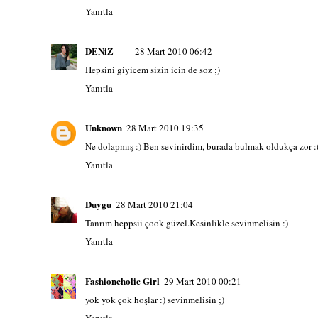
Yanıtla
DENiZ
28 Mart 2010 06:42
Hepsini giyicem sizin icin de soz ;)
Yanıtla
Unknown
28 Mart 2010 19:35
Ne dolapmış :) Ben sevinirdim, burada bulmak oldukça zor :
Yanıtla
Duygu
28 Mart 2010 21:04
Tanrım heppsii çook güzel.Kesinlikle sevinmelisin :)
Yanıtla
Fashioncholic Girl
29 Mart 2010 00:21
yok yok çok hoşlar :) sevinmelisin ;)