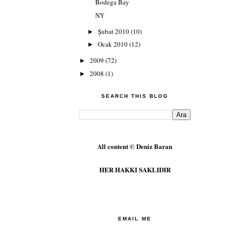
Bodega Bay
NY
Şubat 2010
(10)
►
Ocak 2010
(12)
►
2009
(72)
►
2008
(1)
►
SEARCH THIS BLOG
All content © Deniz Baran
HER HAKKI SAKLIDIR
EMAIL ME