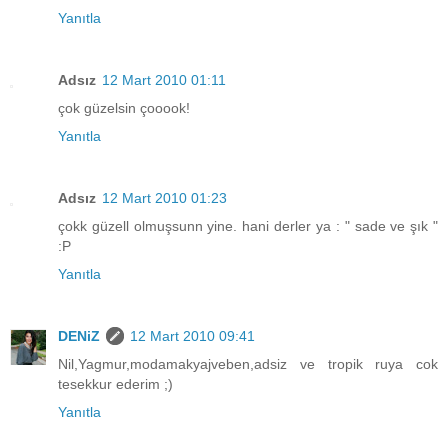
Yanıtla
Adsız
12 Mart 2010 01:11
çok güzelsin çooook!
Yanıtla
Adsız
12 Mart 2010 01:23
çokk güzell olmuşsunn yine. hani derler ya : " sade ve şık "
:P
Yanıtla
DENiZ
12 Mart 2010 09:41
Nil,Yagmur,modamakyajveben,adsiz ve tropik ruya cok
tesekkur ederim ;)
Yanıtla