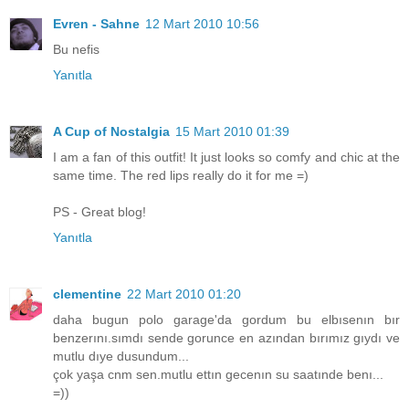
Evren - Sahne
12 Mart 2010 10:56
Bu nefis
Yanıtla
A Cup of Nostalgia
15 Mart 2010 01:39
I am a fan of this outfit! It just looks so comfy and chic at the
same time. The red lips really do it for me =)
PS - Great blog!
Yanıtla
clementine
22 Mart 2010 01:20
daha bugun polo garage'da gordum bu elbısenın bır
benzerını.sımdı sende gorunce en azından bırımız gıydı ve
mutlu dıye dusundum...
çok yaşa cnm sen.mutlu ettın gecenın su saatınde benı...
=))