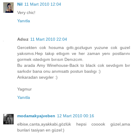
Nil
11 Mart 2010 12:04
Very chic!
Yanıtla
Adsız
11 Mart 2010 22:04
Gercekten cok hosuma gıttı,gozlugun yuzune cok guzel
yakısmıs.Hep takıp ettıgım ve her zaman yenı postlarını
gormek ıstedıgım bırısın Denızcım.
Bu arada Amy Winehouse-Back to black cok sevdıgım bır
sarkıdır bana onu anımsattı postun baslıgı :)
Ankaradan sevgıler :)
Yagmur
Yanıtla
modamakyajveben
12 Mart 2010 00:16
elbise,canta,ayakkabi,gözlük hepsi cooook güzel,ama
bunlari tasiyan en güzel:)