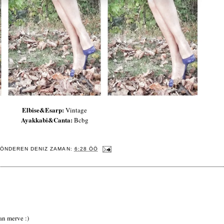
Elbise&Esarp:
Vintage
Ayakkabi&Canta:
Bcbg
ÖNDEREN
DENIZ
ZAMAN:
6:28 ÖÖ
an merve :)