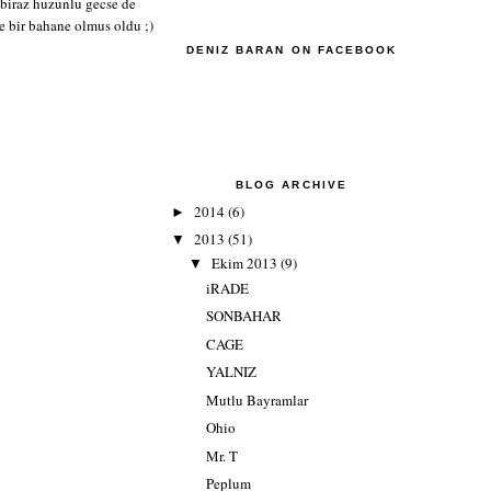
biraz huzunlu gecse de
e bir bahane olmus oldu ;)
DENIZ BARAN ON FACEBOOK
BLOG ARCHIVE
2014
(6)
►
2013
(51)
▼
Ekim 2013
(9)
▼
iRADE
SONBAHAR
CAGE
YALNIZ
Mutlu Bayramlar
Ohio
Mr. T
Peplum