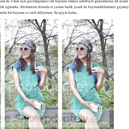
em de T'den ayri gecirdigim(iz) ilk bayram olmasi sebebiyle gunumuzun ilk kismi 
ik oglumla. Alisilmisin disinda et yerine balik yesek de bayramliklarimizi giymey
tlu bir bayram ve tatil diliyorum. Sevgiyle kalin..