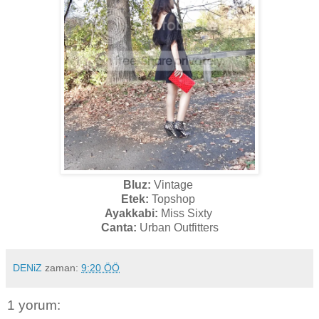
Bluz:
Vintage
Etek:
Topshop
Ayakkabi:
Miss Sixty
Canta:
Urban Outfitters
DENiZ
zaman:
9:20 ÖÖ
1 yorum: