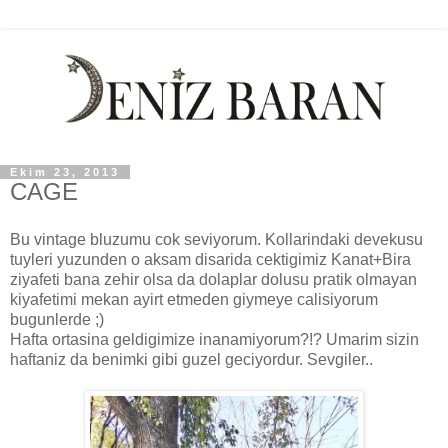
Ekim 23, 2013
CAGE
Bu vintage bluzumu cok seviyorum. Kollarindaki devekusu
tuyleri yuzunden o aksam disarida cektigimiz Kanat+Bira
ziyafeti bana zehir olsa da dolaplar dolusu pratik olmayan
kiyafetimi mekan ayirt etmeden giymeye calisiyorum
bugunlerde ;)
Hafta ortasina geldigimize inanamiyorum?!? Umarim sizin
haftaniz da benimki gibi guzel geciyordur. Sevgiler..