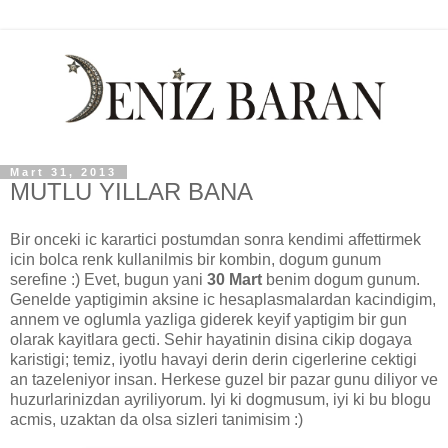
Mart 31, 2013
MUTLU YILLAR BANA
Bir onceki ic karartici postumdan sonra kendimi affettirmek
icin bolca renk kullanilmis bir kombin, dogum gunum
serefine :) Evet, bugun yani
30 Mart
benim dogum gunum.
Genelde yaptigimin aksine ic hesaplasmalardan kacindigim,
annem ve oglumla yazliga giderek keyif yaptigim bir gun
olarak kayitlara gecti. Sehir hayatinin disina cikip dogaya
karistigi; temiz, iyotlu havayi derin derin cigerlerine cektigi
an tazeleniyor insan. Herkese guzel bir pazar gunu diliyor ve
huzurlarinizdan ayriliyorum. Iyi ki dogmusum, iyi ki bu blogu
acmis, uzaktan da olsa sizleri tanimisim :)