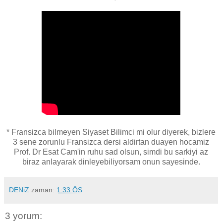
* Fransizca bilmeyen Siyaset Bilimci mi olur diyerek, bizlere
3 sene zorunlu Fransizca dersi aldirtan duayen hocamiz
Prof. Dr Esat Cam'in ruhu sad olsun, simdi bu sarkiyi az
biraz anlayarak dinleyebiliyorsam onun sayesinde.
DENiZ
zaman:
1:33 ÖS
3 yorum: