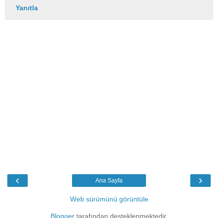
Yanıtla
‹
›
Ana Sayfa
Web sürümünü görüntüle
Blogger
tarafından desteklenmektedir.