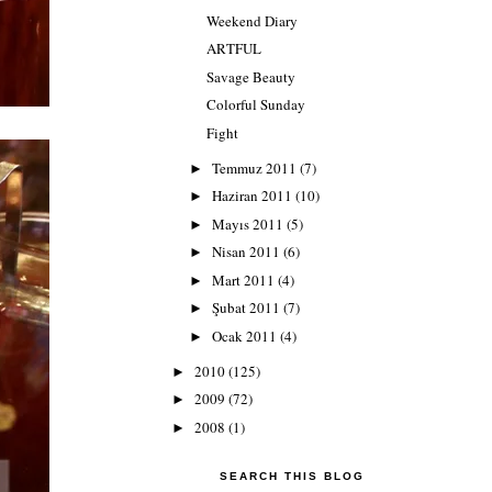
Weekend Diary
ARTFUL
Savage Beauty
Colorful Sunday
Fight
Temmuz 2011
(7)
►
Haziran 2011
(10)
►
Mayıs 2011
(5)
►
Nisan 2011
(6)
►
Mart 2011
(4)
►
Şubat 2011
(7)
►
Ocak 2011
(4)
►
2010
(125)
►
2009
(72)
►
2008
(1)
►
SEARCH THIS BLOG