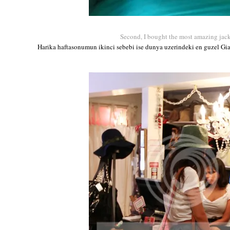
Second, I bought the most amazing jacket 
Harika haftasonumun ikinci sebebi ise dunya uzerindeki en guzel Gi