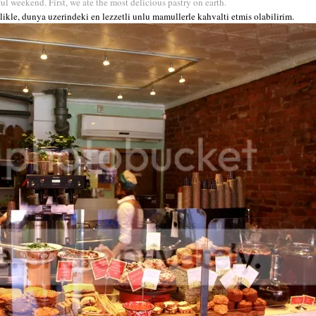
ful weekend. First, we ate the most delicious pastry on earth.
likle, dunya uzerindeki en lezzetli unlu mamullerle kahvalti etmis olabilirim.