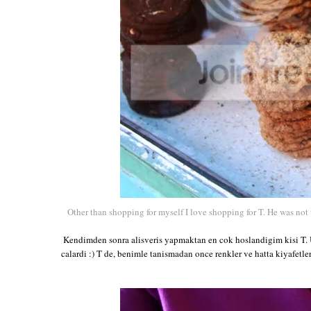
Other than shopping for myself I love shopping for T. He was not 
Kendimden sonra alisveris yapmaktan en cok hoslandigim kisi T. 
calardi :) T de, benimle tanismadan once renkler ve hatta kiyafetle