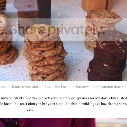
too much into colors and clothes before I met him but now our preparation time for 
Universitedeyken de yakin erkek arkadaslarim dolaplarina bir sey ilave etmek iste
rle hic mi hic arasi olmayan biriyken simdi dolabinin renkliligi ve hazirlanma sures
geldi.