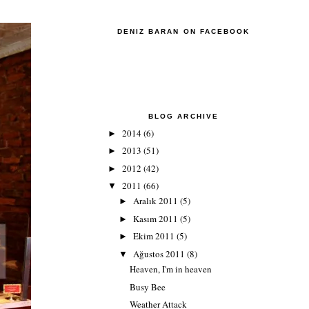
DENIZ BARAN ON FACEBOOK
BLOG ARCHIVE
2014
(6)
►
2013
(51)
►
2012
(42)
►
2011
(66)
▼
Aralık 2011
(5)
►
Kasım 2011
(5)
►
Ekim 2011
(5)
►
Ağustos 2011
(8)
▼
Heaven, I'm in heaven
Busy Bee
Weather Attack