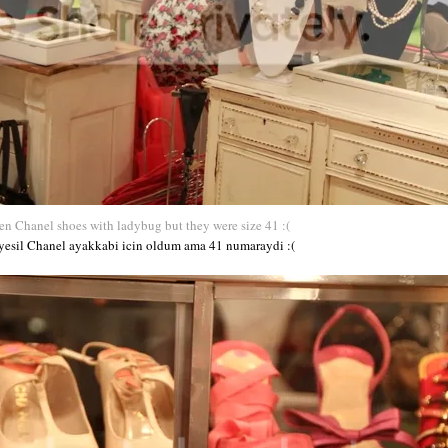
een Chanel shoes with ladybug but they were size 41 :(
yesil Chanel ayakkabi icin oldum ama 41 numaraydi :(