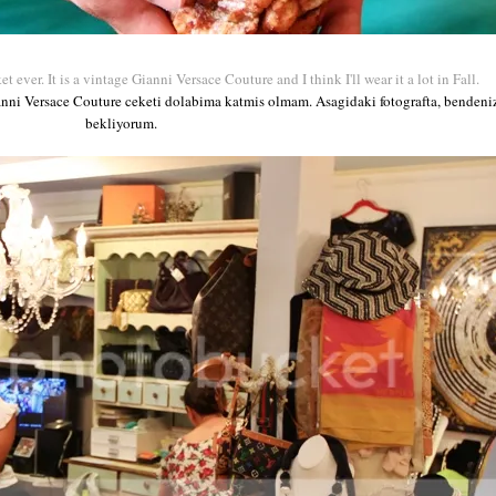
ever. It is a vintage Gianni Versace Couture and I think I'll wear it a lot in Fall.
anni Versace Couture ceketi dolabima katmis olmam. Asagidaki fotografta, bendeni
bekliyorum.