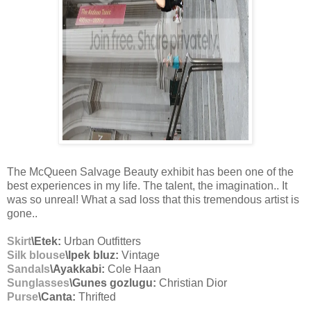
The McQueen Salvage Beauty exhibit has been one of the
best experiences in my life. The talent, the imagination.. It
was so unreal! What a sad loss that this tremendous artist is
gone..
Skirt
\Etek:
Urban Outfitters
Silk blouse
\Ipek bluz:
Vintage
Sandals
\Ayakkabi:
Cole Haan
Sunglasses
\Gunes gozlugu:
Christian Dior
Purse
\Canta:
Thrifted