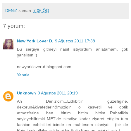
DENiZ
zaman:
7:06 ÖÖ
7 yorum:
New York Lover D.
9 Ağustos 2011 17:38
Bu sergiye gitmeyi nasıl istiyordum anlatamam, çok
şanslısın :)
newyorklover-d.blogspot.com
Yanıtla
Unknown
9 Ağustos 2011 20:19
Ah Deniz'cim...Exhibit'in guzelligine,
dekorun&kiyafetlerin&muzigin o kasvetli ve gotik
atmosferine ben bittim bittim bittim....Rahatlikla
soyleyebilirimki MET'de simdiye kadar ziyaret ettigim tum
fashion exhibit'leri icinde en muhtesem olaniydi... (bir de
Poiret cok etkilemisti beni bir Belle Epoque asigi olarak:)