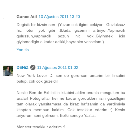
Gunce Atil
10 Ağustos 2011 13:20
Degisik bir kizsin sen :)Yuzun cok ilgimi cekiyor ..Gozluksuz
hic foton yok gibi :)Buda gizemini artiriyor.Yapmacik
gulussun,yapmacik pozun hic yok..Giyinmek icin
giyinmedigin o kadar acikki,hayranim vesselam:)
Yanıtla
DENiZ
11 Ağustos 2011 01:02
New York Lover D. sen de gorursun umarim bir firsatini
bulup, cok cok guzeldi!
Neslie Ben de Exhibit'in kitabini aldim onunla mesgulum bu
aralar! Fotograflar her ne kadar gorduklerimizin guzelligini
tam olarak yansitamasa da biraz hafizamin da yardimiyla
kitaptan memnun kaldim. Cok tesekkur ederim :) Kesin
ariyorum seni gelirsem. Belki seneye Yaz'a..
Monster tesekkur ederim :)