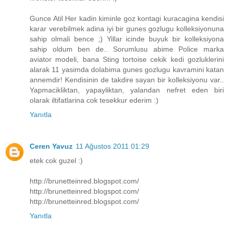
Gunce Atil Her kadin kiminle goz kontagi kuracagina kendisi
karar verebilmek adina iyi bir gunes gozlugu kolleksiyonuna
sahip olmali bence ;) Yillar icinde buyuk bir kolleksiyona
sahip oldum ben de.. Sorumlusu abime Police marka
aviator modeli, bana Sting tortoise cekik kedi gozluklerini
alarak 11 yasimda dolabima gunes gozlugu kavramini katan
annemdir! Kendisinin de takdire sayan bir kolleksiyonu var..
Yapmacikliktan, yapayliktan, yalandan nefret eden biri
olarak iltifatlarina cok tesekkur ederim :)
Yanıtla
Ceren Yavuz
11 Ağustos 2011 01:29
etek cok guzel :)
http://brunetteinred.blogspot.com/
http://brunetteinred.blogspot.com/
http://brunetteinred.blogspot.com/
Yanıtla