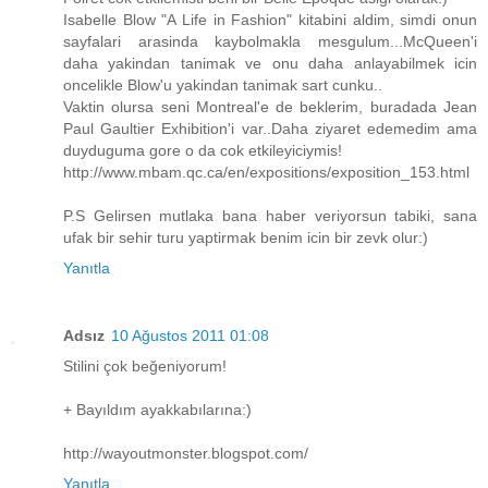
Isabelle Blow "A Life in Fashion" kitabini aldim, simdi onun
sayfalari arasinda kaybolmakla mesgulum...McQueen'i
daha yakindan tanimak ve onu daha anlayabilmek icin
oncelikle Blow'u yakindan tanimak sart cunku..
Vaktin olursa seni Montreal'e de beklerim, buradada Jean
Paul Gaultier Exhibition'i var..Daha ziyaret edemedim ama
duyduguma gore o da cok etkileyiciymis!
http://www.mbam.qc.ca/en/expositions/exposition_153.html
P.S Gelirsen mutlaka bana haber veriyorsun tabiki, sana
ufak bir sehir turu yaptirmak benim icin bir zevk olur:)
Yanıtla
Adsız
10 Ağustos 2011 01:08
Stilini çok beğeniyorum!
+ Bayıldım ayakkabılarına:)
http://wayoutmonster.blogspot.com/
Yanıtla