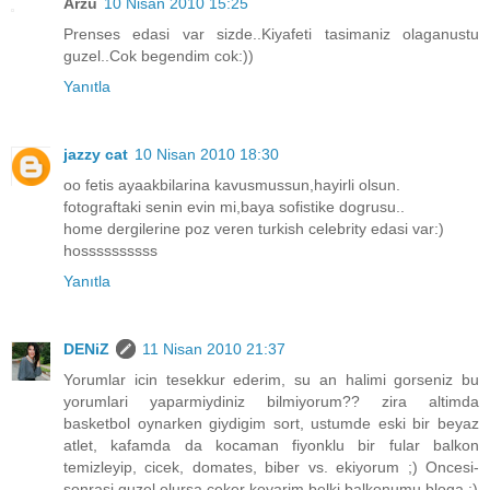
Arzu
10 Nisan 2010 15:25
Prenses edasi var sizde..Kiyafeti tasimaniz olaganustu
guzel..Cok begendim cok:))
Yanıtla
jazzy cat
10 Nisan 2010 18:30
oo fetis ayaakbilarina kavusmussun,hayirli olsun.
fotograftaki senin evin mi,baya sofistike dogrusu..
home dergilerine poz veren turkish celebrity edasi var:)
hossssssssss
Yanıtla
DENiZ
11 Nisan 2010 21:37
Yorumlar icin tesekkur ederim, su an halimi gorseniz bu
yorumlari yaparmiydiniz bilmiyorum?? zira altimda
basketbol oynarken giydigim sort, ustumde eski bir beyaz
atlet, kafamda da kocaman fiyonklu bir fular balkon
temizleyip, cicek, domates, biber vs. ekiyorum ;) Oncesi-
sonrasi guzel olursa ceker koyarim belki balkonumu bloga ;)