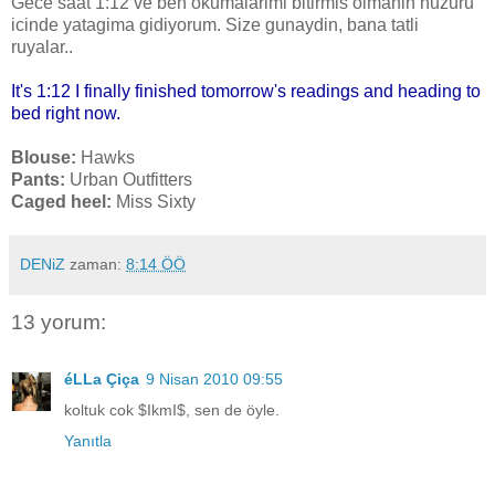
Gece saat 1:12 ve ben okumalarimi bitirmis olmanin huzuru
icinde yatagima gidiyorum. Size gunaydin, bana tatli
ruyalar..
It's 1:12 I finally finished tomorrow's readings and heading to
bed right now.
Blouse:
Hawks
Pants:
Urban Outfitters
Caged heel:
Miss Sixty
DENiZ
zaman:
8:14 ÖÖ
13 yorum:
éLLa Çiça
9 Nisan 2010 09:55
koltuk cok $IkmI$, sen de öyle.
Yanıtla