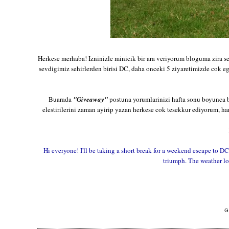
Herkese merhaba! Izninizle minicik bir ara veriyorum bloguma zira 
sevdigimiz sehirlerden birisi DC, daha onceki 5 ziyaretimizde cok eg
Buarada
"Giveaway"
postuna yorumlarinizi hafta sonu boyunca b
elestirilerini zaman ayirip yazan herkese cok tesekkur ediyorum, h
Hi everyone! I'll be taking a short break for a weekend escape to DC
triumph. The weather loo
G