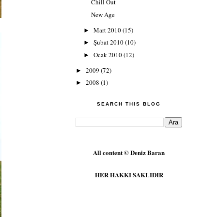
Chill Out
New Age
Mart 2010
(15)
►
Şubat 2010
(10)
►
Ocak 2010
(12)
►
2009
(72)
►
2008
(1)
►
SEARCH THIS BLOG
All content © Deniz Baran
HER HAKKI SAKLIDIR