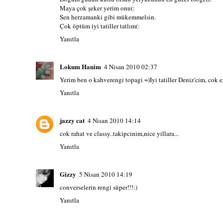
Maya çok şeker yerim onu(:
Sen herzamanki gibi mükemmelsin.
Çok öptüm iyi tatiller tatlım(:
Yanıtla
Lokum Hanim
4 Nisan 2010 02:37
Yerim ben o kahverengi topagi =)Iyi tatiller Deniz'cim, cok e
Yanıtla
jazzy cat
4 Nisan 2010 14:14
cok rahat ve classy..takipcinim,nice yillara...
Yanıtla
Gizzy
5 Nisan 2010 14:19
converselerin rengi süper!!!:)
Yanıtla