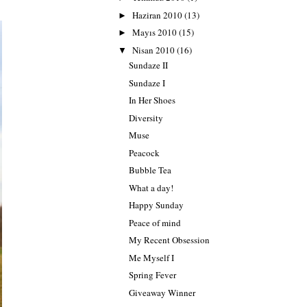
Haziran 2010
(13)
►
Mayıs 2010
(15)
►
Nisan 2010
(16)
▼
Sundaze II
Sundaze I
In Her Shoes
Diversity
Muse
Peacock
Bubble Tea
What a day!
Happy Sunday
Peace of mind
My Recent Obsession
Me Myself I
Spring Fever
Giveaway Winner