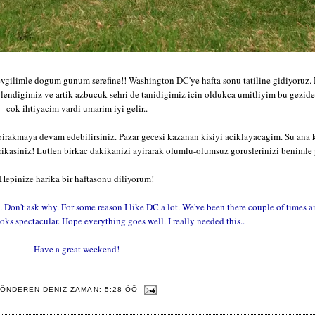
sevgilimle dogum gunum serefine!! Washington DC'ye hafta sonu tatiline gidiyoruz.
lendigimiz ve artik azbucuk sehri de tanidigimiz icin oldukca umitliyim bu geziden
cok ihtiyacim vardi umarim iyi gelir..
irakmaya devam edebilirsiniz. Pazar gecesi kazanan kisiyi aciklayacagim. Su ana 
arikasiniz! Lutfen birkac dakikanizi ayirarak olumlu-olumsuz goruslerinizi beniml
Hepinize harika bir haftasonu diliyorum!
. Don't ask why. For some reason I like DC a lot. We've been there couple of times a
ks spectacular. Hope everything goes well. I really needed this..
Have a great weekend!
ÖNDEREN
DENIZ
ZAMAN:
5:28 ÖÖ