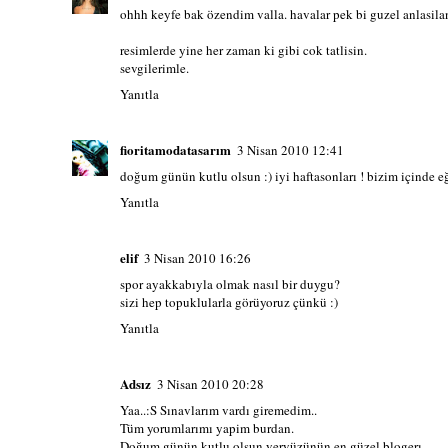
ohhh keyfe bak özendim valla. havalar pek bi guzel anlasila
resimlerde yine her zaman ki gibi cok tatlisin.
sevgilerimle.
Yanıtla
fioritamodatasarım
3 Nisan 2010 12:41
doğum günün kutlu olsun :) iyi haftasonları ! bizim içinde eğ
Yanıtla
elif
3 Nisan 2010 16:26
spor ayakkabıyla olmak nasıl bir duygu?
sizi hep topuklularla görüyoruz çünkü :)
Yanıtla
Adsız
3 Nisan 2010 20:28
Yaa..:S Sınavlarım vardı giremedim..
Tüm yorumlarımı yapim burdan.
Doğum günün kutlu olsun yeryüzünün en güzel blogerı.