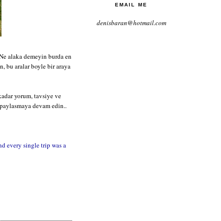
EMAIL ME
denisbaran@hotmail.com
 Ne alaka demeyin burda en
, bu aralar boyle bir araya
kadar yorum, tavsiye ve
e paylasmaya devam edin..
nd every single trip was a