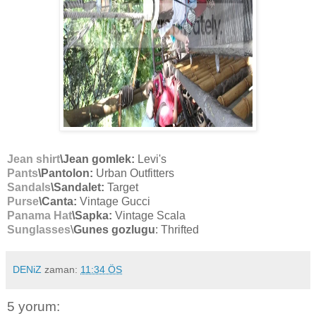
Jean shirt
\Jean gomlek:
Levi's
Pants
\Pantolon:
Urban Outfitters
Sandals
\Sandalet:
Target
Purse
\Canta:
Vintage Gucci
Panama Hat
\Sapka:
Vintage Scala
Sunglasses
\
Gunes gozlugu
: Thrifted
DENiZ
zaman:
11:34 ÖS
5 yorum: