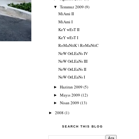
Temmuz 2009
(9)
▼
MiAmi II
MiAmi I
KeY wEsT II
KeY wEsT I
RoMaNtiK \ RoMaNtiC
NeW OrLEaNs IV
NeW OrLEaNs III
NeW OrLEaNs II
NeW OrLEaNs I
Haziran 2009
(5)
►
Mayıs 2009
(12)
►
Nisan 2009
(13)
►
2008
(1)
►
SEARCH THIS BLOG