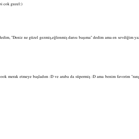
bi cok guzel:)
 dedim, "Deniz ne güzel gezmiş,eğlenmiş darısı başıma" dedim ama en sevdiğim yaz
 çoook merak etmeye başladım :D ve araba da süpermiş :D ama benim favorim "ran