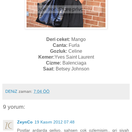
Deri ceket:
Mango
Canta:
Furla
Gozluk:
Celine
Kemer:
Yves Saint Laurent
Cizme:
Balenciaga
Saat:
Betsey Johnson
DENiZ
zaman:
7:04 ÖÖ
9 yorum:
ZeynCo
19 Kasım 2012 07:48
Postlar ardarda geliyo, sahsen cok ozlemisim.. gri siyah