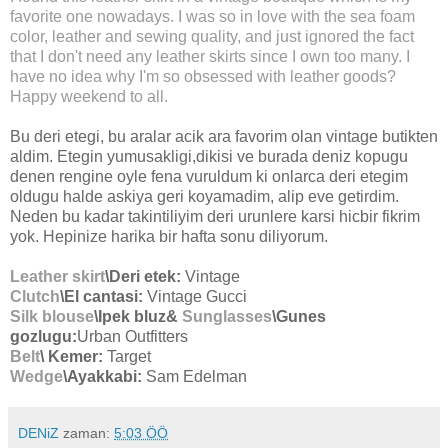
favorite one nowadays. I was so in love with the sea foam
color, leather and sewing quality, and just ignored the fact
that I don't need any leather skirts since I own too many. I
have no idea why I'm so obsessed with leather goods?
Happy weekend to all.
Bu deri etegi, bu aralar acik ara favorim olan vintage butikten
aldim. Etegin yumusakligi,dikisi ve burada deniz kopugu
denen rengine oyle fena vuruldum ki onlarca deri etegim
oldugu halde askiya geri koyamadim, alip eve getirdim.
Neden bu kadar takintiliyim deri urunlere karsi hicbir fikrim
yok. Hepinize harika bir hafta sonu diliyorum.
Leather skirt
\Deri etek:
Vintage
Clutch
\El cantasi:
Vintage Gucci
Silk blouse
\Ipek bluz&
Sunglasses
\Gunes
gozlugu:
Urban Outfitters
Belt
\ Kemer:
Target
Wedge
\Ayakkabi:
Sam Edelman
DENiZ
zaman:
5:03 ÖÖ