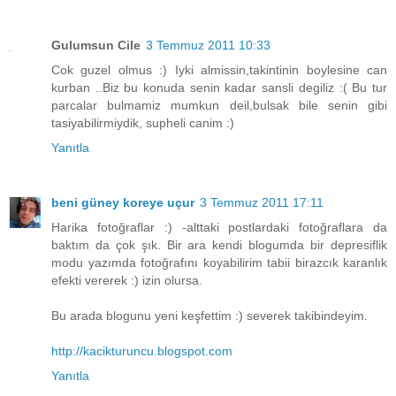
Gulumsun Cile
3 Temmuz 2011 10:33
Cok guzel olmus :) Iyki almissin,takintinin boylesine can
kurban ..Biz bu konuda senin kadar sansli degiliz :( Bu tur
parcalar bulmamiz mumkun deil,bulsak bile senin gibi
tasiyabilirmiydik, supheli canim :)
Yanıtla
beni güney koreye uçur
3 Temmuz 2011 17:11
Harika fotoğraflar :) -alttaki postlardaki fotoğraflara da
baktım da çok şık. Bir ara kendi blogumda bir depresiflik
modu yazımda fotoğrafını koyabilirim tabii birazcık karanlık
efekti vererek :) izin olursa.
Bu arada blogunu yeni keşfettim :) severek takibindeyim.
http://kacikturuncu.blogspot.com
Yanıtla