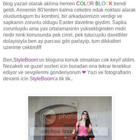
blog yazari olarak aklima hemen
C
O
L
O
R
B
L
O
C
K
trendi
geldi. Annemin 80'lerden kalma ceketini odak noktasi alarak
olusturdugum bu kombini, bir arkadasimizin verdigi ve
sapkanin zorunlu oldugu Easter davetine giydim. Sapka
zorunluydu ama yas ortalamasinin yuksekliginden midir
nedir renk konusunda pek cimri, pek tutucuydu davetliler
dolayisiyla ben ay parcasi gibi parlayip, tum dikkatleri
uzerime cektim
!!!
Ben
,
StyleBoom
'un bloguna konuk olmaktan cok keyif aldim.
Nezaketi ve guzel sozleri icin buradan ona tekrar tesekkur
ediyor ve sevgilerimi gonderiyorum
❤
Yazi ve fotograflarin
devami icin
StyleBoom
'a tik tik..