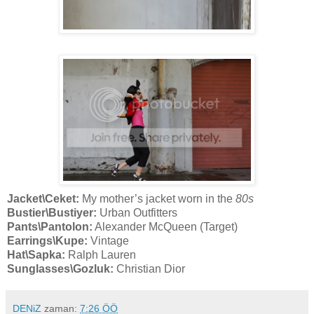
Jacket
\Ceket:
My mother’s
jacket worn in the
80s
Bustier
\Bustiyer:
Urban Outfitters
Pants
\Pantolon:
Alexander McQueen (Target)
Earrings
\Kupe:
Vintage
Hat
\Sapka:
Ralph Lauren
Sunglasses
\Gozluk:
Christian Dior
DENiZ
zaman:
7:26 ÖÖ