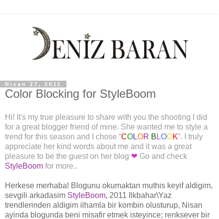
Nisan 27, 2011
Color Blocking for StyleBoom
Hi! It's my true pleasure to share with you the shooting I did
for a great blogger friend of mine. She wanted me to style a
trend for this season and I chose “
C
O
L
O
R
B
L
O
C
K
”. I truly
appreciate her kind words about me and it was a great
pleasure to be the guest on her blog
❤
Go and check
StyleBoom
for more.
.
Herkese merhaba! Blogunu okumaktan muthis keyif aldigim,
sevgili arkadasim
StyleBoom
,
2011 Ilkbahar\Yaz
trendlerinden aldigim ilhamla bir kombin olusturup, Nisan
ayinda blogunda beni misafir etmek isteyince; renksever bir