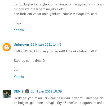
deniz, keşke hiç stylebooma konuk olmasaydın. artık ticari
bir boyutta orası samimiyetsiz oldu.
sen farklısın ve farkınla gönlümüzdesin vintage kraliçesi.
tolga.
Yanıtla
Unknown
28 Nisan 2011 14:45
OMG, WOW, I looove your jacket!!:D Looks fabulous!!:D
Stop by some time:D
xxx
Yanıtla
DENiZ
28 Nisan 2011 18:39
Herkese yorumlari icin cok tesekkur ederim. Yukarida da
belirttigim gibi ben, sevgili StyleBoom'un bloguna misafir