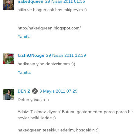
nakedqueen
29 Nisan 2011 01:36
stilin ve blogun cok hos takipteyim :)
http://nakedqueen.blogspot.com/
Yanıtla
fashiONözge
29 Nisan 2011 12:39
harikasın yine denizcimmm :))
Yanıtla
DENiZ
3 Mayıs 2011 07:29
Defne yasasin :)
Adsiz: T olmaz diyor :( Butunu gostermeden parca parca bir
seyler belki ileride ;)
nakedqueen tesekkur ederim, hosgeldin :)