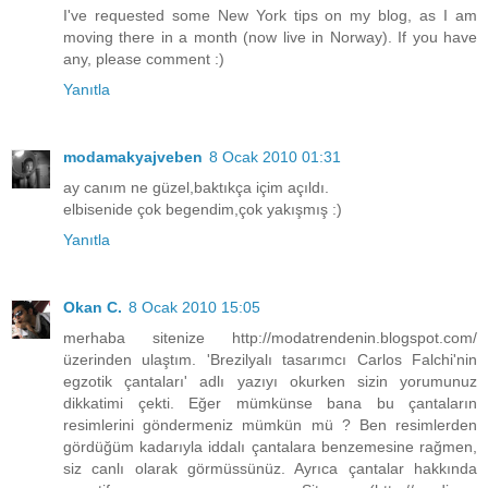
I've requested some New York tips on my blog, as I am
moving there in a month (now live in Norway). If you have
any, please comment :)
Yanıtla
modamakyajveben
8 Ocak 2010 01:31
ay canım ne güzel,baktıkça içim açıldı.
elbisenide çok begendim,çok yakışmış :)
Yanıtla
Okan C.
8 Ocak 2010 15:05
merhaba sitenize http://modatrendenin.blogspot.com/
üzerinden ulaştım. 'Brezilyalı tasarımcı Carlos Falchi'nin
egzotik çantaları' adlı yazıyı okurken sizin yorumunuz
dikkatimi çekti. Eğer mümkünse bana bu çantaların
resimlerini göndermeniz mümkün mü ? Ben resimlerden
gördüğüm kadarıyla iddalı çantalara benzemesine rağmen,
siz canlı olarak görmüssünüz. Ayrıca çantalar hakkında