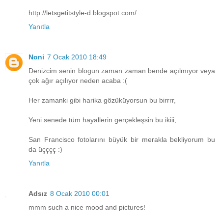
http://letsgetitstyle-d.blogspot.com/
Yanıtla
Noni
7 Ocak 2010 18:49
Denizcim senin blogun zaman zaman bende açılmıyor veya
çok ağır açılıyor neden acaba :(
Her zamanki gibi harika gözüküyorsun bu birrrr,
Yeni senede tüm hayallerin gerçekleşsin bu ikiii,
San Francisco fotolarını büyük bir merakla bekliyorum bu
da üçççç :)
Yanıtla
Adsız
8 Ocak 2010 00:01
mmm such a nice mood and pictures!