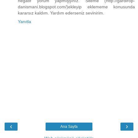
negatif yorum yapmışşınız. Siteme (http://gardirop-
danismani.blogspot.com/)ekleyip eklememe konusunda
kararsız kaldım. Yardım ederseniz sevinirim.
Yanıtla
‹
›
Ana Sayfa